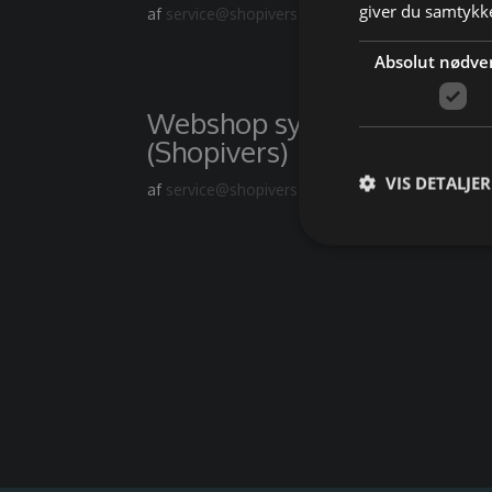
giver du samtykke
af
service@shopivers.com
|
jun 1, 2026
|
Webhan
Absolut nødve
Webshop systemer i 2026 –
(Shopivers)
VIS DETALJER
af
service@shopivers.com
|
maj 20, 2026
|
Webh