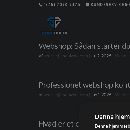
(+45) 7070 7476
KUNDESERVICE@
Webshop: Sådan starter du
af
service@shopivers.com
|
jul 2, 2026
|
Webhan
Professionel webshop kon
af
service@shopivers.com
|
jun 1, 2026
|
Webhan
Denne hjem
Hvad er et cms system?
Denne hjemmeside