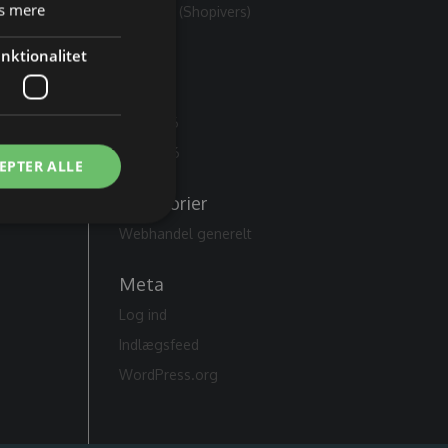
s mere
platform (Shopivers)
nktionalitet
Arkiver
juli 2026
m
juni 2026
maj 2026
EPTER ALLE
Kategorier
Webhandel generelt
Meta
Log ind
Indlægsfeed
WordPress.org