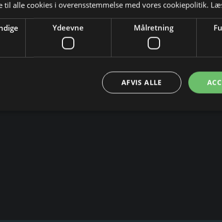
 til alle cookies i overensstemmelse med vores cookiepolitik.
Læ
del generelt
ndige
Ydeevne
Målretning
Fu
 sådan vælger du den rigtige platfor
AFVIS ALLE
ACC
andel generelt