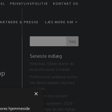
DEL
PRIVATLIVSPOLITIK
KONTAKT OS
ARTNERE & PRESSE
LÆS MERE OM
Seneste indlæg
Webshop: Sådan starter du
en professionel e‑handel
op
Professionel webshop kontra
min fætter hjælper mig med
webshop
×
Hvad er et cms system?
Webshop systemer i 2026 –
 vores hjemmeside
sådan vælger du den rigtige