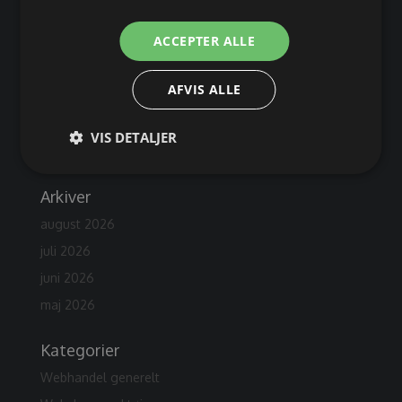
Nem fragtløsning til din webshop – Coolrunner
Prissammenligning med PriceRunner, Kelkoo, Tjekpriser
ACCEPTER ALLE
mfl
Webshop: Sådan starter du en professionel e‑handel
AFVIS ALLE
Professionel webshop kontra min fætter hjælper mig
med webshop
VIS DETALJER
Hvad er et cms system?
Arkiver
august 2026
juli 2026
juni 2026
maj 2026
Kategorier
Webhandel generelt