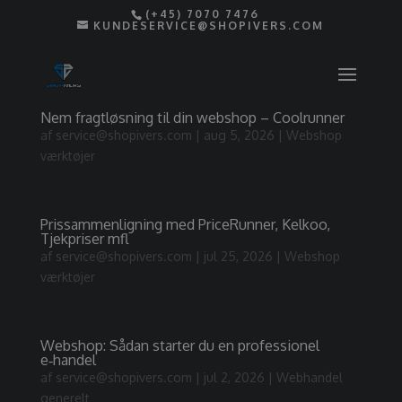
(+45) 7070 7476
KUNDESERVICE@SHOPIVERS.COM
Nem fragtløsning til din webshop – Coolrunner
af
service@shopivers.com
|
aug 5, 2026
|
Webshop
værktøjer
Prissammenligning med PriceRunner, Kelkoo,
Tjekpriser mfl
af
service@shopivers.com
|
jul 25, 2026
|
Webshop
værktøjer
Webshop: Sådan starter du en professionel
e‑handel
af
service@shopivers.com
|
jul 2, 2026
|
Webhandel
generelt