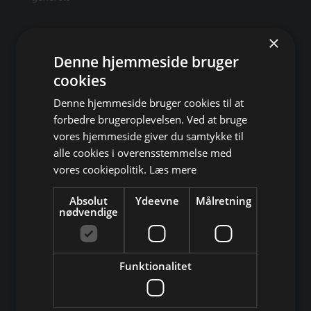
×
Professionel webshop kontra min fætter hjælper
Denne hjemmeside bruger
mig med webshop
af
service@shopivers.com
|
jun 1, 2026
|
Webhandel
cookies
generelt
Denne hjemmeside bruger cookies til at
forbedre brugeroplevelsen. Ved at bruge
vores hjemmeside giver du samtykke til
Hvad er et cms system?
alle cookies i overensstemmelse med
af
service@shopivers.com
|
jun 1, 2026
|
Webhandel
vores cookiepolitik.
Læs mere
generelt
Absolut
Ydeevne
Målretning
nødvendige
« Ældre indlæg
Funktionalitet
Seneste indlæg