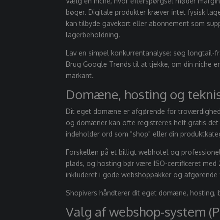
Vælg en niche, hvor efterspørgsel møder margin:
bøger. Digitale produkter kræver intet fysisk la
kan tilbyde gavekort eller abonnement som suppl
lagerbeholdning.
Lav en simpel konkurrentanalyse: søg longtail-
Brug
Google Trends
til at tjekke, om din niche 
markant.
Domæne, hosting og tekni
Dit eget domæne er afgørende for troværdighed
og domæner kan ofte registreres helt gratis det
indeholder ord som "shop" eller din produktkate
Forskellen på et billigt webhotel og professione
plads, og hosting bør være ISO-certificeret med 
inkluderet i gode webshoppakker og afgørende f
Shopivers håndterer dit eget domæne, hosting, b
Valg af webshop-system (P