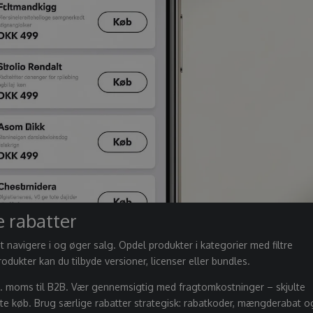
e rabatter
navigere i og øger salg. Opdel produkter i kategorier med filtre
 produkter kan du tilbyde versioner, licenser eller bundles.
kskl. moms til B2B. Vær gennemsigtig med fragtomkostninger –
skjulte
bte køb
. Brug særlige rabatter strategisk: rabatkoder, mængderabat o