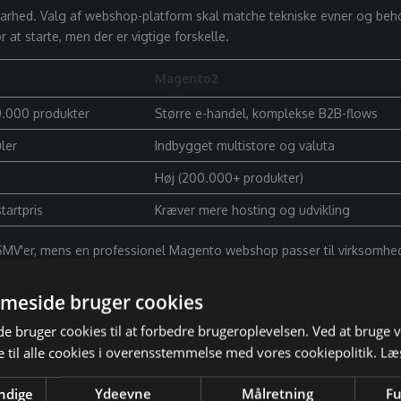
barhed. Valg af webshop-platform skal matche tekniske evner og beh
t starte, men der er vigtige forskelle.
Magento2
00.000 produkter
Større e-handel, komplekse B2B-flows
ler
Indbygget multistore og valuta
Høj (200.000+ produkter)
tartpris
Kræver mere hosting og udvikling
 SMV'er, mens en
professionel Magento webshop
passer til virksomhe
dtere op til 2.500 ordrer pr. måned med korrekt opsætning. Shopi
alingsgateway og fragt. Du kan oprette en webshop uden tekniske
meside bruger cookies
 bruger cookies til at forbedre brugeroplevelsen. Ved at bruge
 i din webshop
 til alle cookies i overensstemmelse med vores cookiepolitik.
Læ
hvor hurtigt kunder gennemfører køb. Over 50 % af nettrafik kommer 
ndige
Ydeevne
Målretning
Fu
gfrit – det er standard. Responsive design forhindrer tab af kunder på