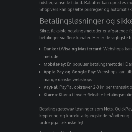
tidsbegrænsede tilbud. Rabatter kan oprettes m
Shopivers kan opsætte prisregler og automatiske
Betalingsløsninger og sikk
Sikre, fleksible betalingsmetoder er afgørende
betalinger via flere kanaler. Her er de vigtigste
Dankort/Visa og Mastercard
: Webshops kan 
metode
MobilePay
: En populær betalingsmetode i Da
Apple Pay og Google Pay
: Webshops kan ti
mange danske webshops
PayPal
: PayPal opkræver 2-3 kr. per transakti
Klarna
: Klarna tilbyder fleksible betalingsmul
Betalingsgateway-løsninger som Nets, QuickPay e
kryptering og korrekt adgangskode-håndtering. Sh
ordre pga. tekniske fejl.