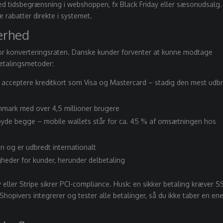
ed tidsbegrænsning i webshoppen, fx Black Friday eller sæsonudsalg.
 rabatter direkte i systemet.
erhed
 for konverteringsraten. Danske kunder forventer at kunne modtage
 betalingsmetoder:
acceptere kreditkort som Visa og Mastercard – stadig den mest udb
nmark med over 4,5 millioner brugere
lbyde begge –
mobile wallets står for ca. 45 % af omsætningen
hos
on og er udbredt internationalt
igheder for kunder, herunder delbetaling
ller Stripe sikrer PCI-compliance. Husk: en sikker betaling kræver S
opivers integrerer og tester alle betalinger, så du ikke taber en en