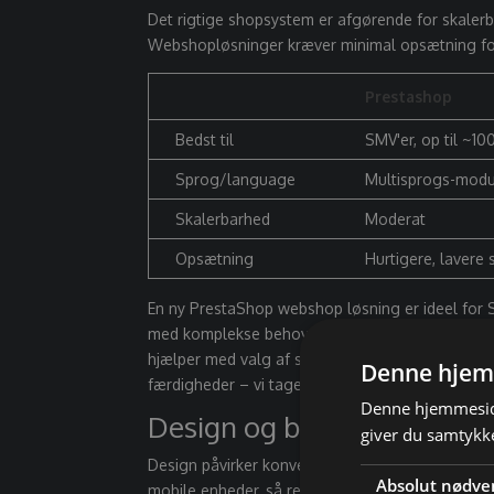
Det rigtige shopsystem er afgørende for skaler
Webshopløsninger kræver minimal opsætning for a
Prestashop
Bedst til
SMV'er, op til ~1
Sprog/language
Multisprogs-modu
Skalerbarhed
Moderat
Opsætning
Hurtigere, lavere s
En
ny PrestaShop webshop løsning
er ideel for
med komplekse behov. Webshopløsninger kan hån
hjælper med valg af system, integrationer, bet
Denne hjem
færdigheder – vi tager resten.
Denne hjemmeside
Design og brugeroplevelse
giver du samtykke
Design påvirker konvertering, troværdighed og 
Absolut nødve
mobile enheder, så responsivt design er ikke val