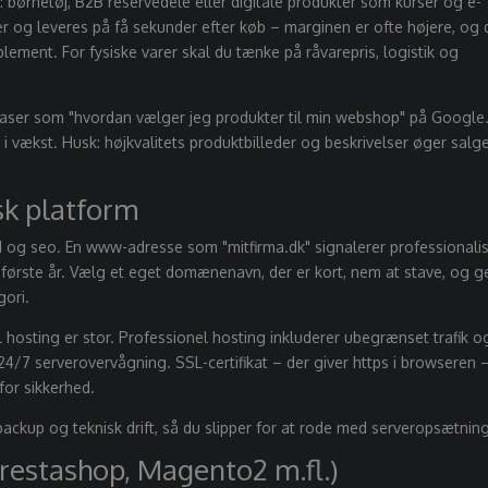
 børnetøj, B2B reservedele eller digitale produkter som kurser og e-
ger og leveres på få sekunder efter køb – marginen er ofte højere, og 
ement. For fysiske varer skal du tænke på råvarepris, logistik og
fraser som "hvordan vælger jeg produkter til min webshop" på Google
er i vækst. Husk: højkvalitets produktbilleder og beskrivelser øger salg
sk platform
 og seo. En www-adresse som "mitfirma.dk" signalerer professionali
 første år. Vælg et eget domænenavn, der er kort, nem at stave, og g
gori.
l hosting er stor. Professionel hosting inkluderer ubegrænset trafik o
24/7 serverovervågning. SSL-certifikat – der giver https i browseren 
or sikkerhed.
ackup og teknisk drift, så du slipper for at rode med serveropsætning
restashop, Magento2 m.fl.)