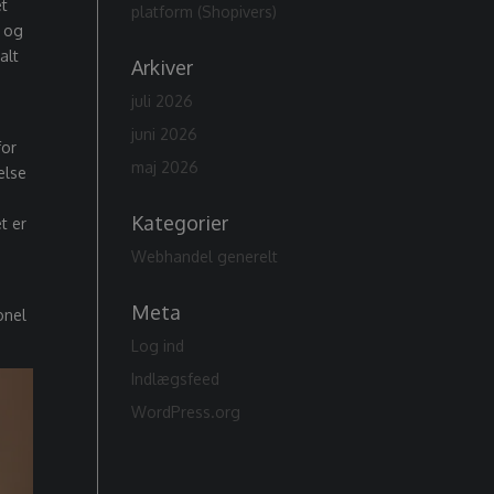
et
platform (Shopivers)
, og
alt
Arkiver
juli 2026
juni 2026
for
maj 2026
else
Kategorier
t er
Webhandel generelt
Meta
onel
Log ind
Indlægsfeed
WordPress.org