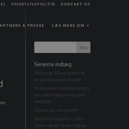
DEL
PRIVATLIVSPOLITIK
KONTAKT OS
ARTNERE & PRESSE
LÆS MERE OM
Seneste indlæg
Webshop: Sådan starter du
en professionel e‑handel
d
Professionel webshop kontra
min fætter hjælper mig med
webshop
arte
Hvad er et cms system?
Webshop systemer i 2026 –
sådan vælger du den rigtige