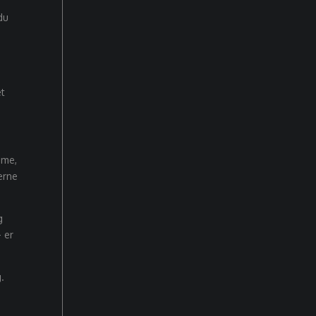
du
.
et
sme,
erne
g
– er
.