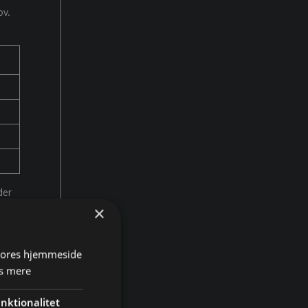
ov.
der
vers
×
 vores hjemmeside
s mere
fra
nktionalitet