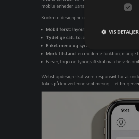
mobile enheder, uanset om de bruger smartphone
Konkrete designprincipper:
Mobil først
: layout skal fungere perfekt på al
VIS DETALJER
Tydelige call-to-action
: "Læg i kurv" og "K
Enkel menu og synlig søgefunktion
: bruger
Mørk tilstand
: en moderne funktion, mange b
Farver, logo og typografi skal matche virkso
Webshopdesign skal være responsivt for at und
fokus på konverteringsoptimering – et brugerve