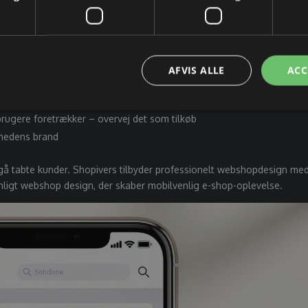
, tablet eller computer.
le skærmstørrelser, fra computere til telefoner
AFVIS ALLE
ACC
øb nu"-knapper med farvekontrast
e skal kunne klikke sig frem til ethvert produkt på få trin
rugere foretrækker – overvej det som tilkøb
mhedens brand
gå tabte kunder. Shopivers tilbyder professionelt webshopdesign me
nligt webshop design, der skaber mobilvenlig e-shop-oplevelse.