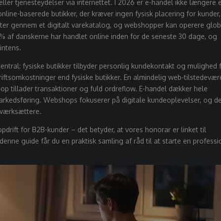
ller tjenesteydelser via internettet. I 2026 er e-handel ikke længere 
line-baserede butikker, der kræver ingen fysisk placering for kunder
ter gennem et digitalt varekatalog, og webshopper kan operere glob
% af danskerne har handlet online inden for de seneste 30 dage, og
ntens.
entral: fysiske butikker tilbyder personlig kundekontakt og mulighed 
riftsomkostninger end fysiske butikker. En almindelig web-tilstedevær
op tillader transaktioner og fuld ordreflow. E-handel dækker hele
markedsføring. Webshops fokuserer på digitale kundeoplevelser, og de
iværksættere.
pdrift
for B2B-kunder – det betyder, at vores honorar er linket til
enne guide får du en praktisk samling af råd til at starte en professi