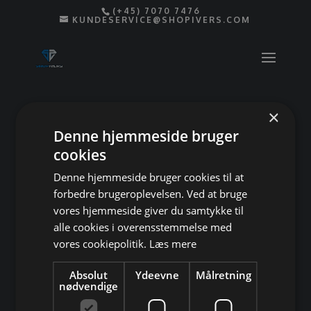
(+45) 7070 7476
KUNDESERVICE@SHOPIVERS.COM
×
Denne hjemmeside bruger
cookies
Denne hjemmeside bruger cookies til at
Tak for din besked,
forbedre brugeroplevelsen. Ved at bruge
vores hjemmeside giver du samtykke til
vi vender tilbage
alle cookies i overensstemmelse med
vores cookiepolitik.
Læs mere
hurtigst muligt
Absolut
Ydeevne
Målretning
nødvendige