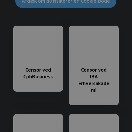
Afdæk om du risikerer en Cookie-bøde
Censor ved
Censor ved
CphBusiness
IBA
Erhversakade
mi