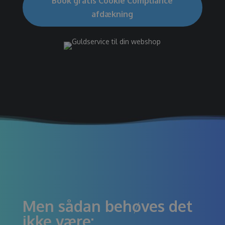
Book gratis Cookie Compliance
afdækning
Men sådan behøves det
ikke være: