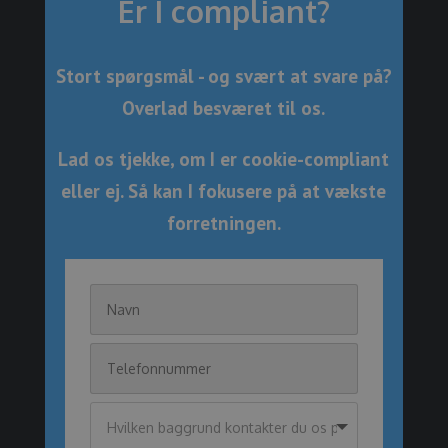
Er I compliant?
Stort spørgsmål - og svært at svare på?
Overlad besværet til os.
Lad os tjekke, om I er cookie-compliant
eller ej. Så kan I fokusere på at vækste
forretningen.