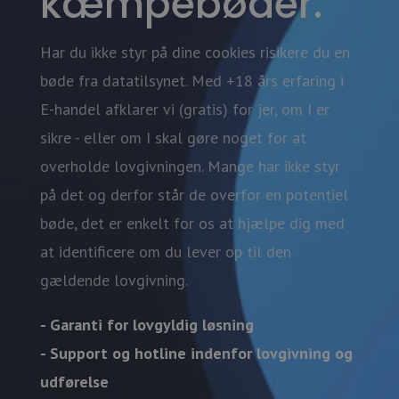
kæmpebøder.
Har du ikke styr på dine cookies risikere du en
bøde fra datatilsynet. Med +18 års erfaring i
E-handel afklarer vi (gratis) for jer, om I er
sikre - eller om I skal gøre noget for at
overholde lovgivningen. Mange har ikke styr
på det og derfor står de overfor en potentiel
bøde, det er enkelt for os at hjælpe dig med
at identificere om du lever op til den
gældende lovgivning.
- Garanti for lovgyldig løsning
- Support og hotline indenfor lovgivning og
udførelse