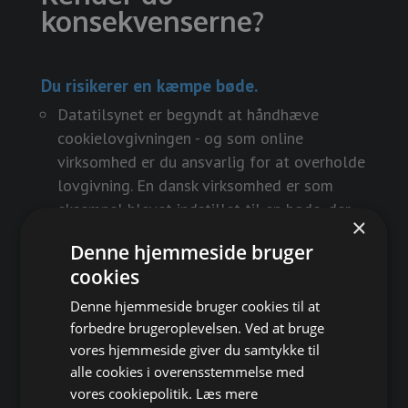
konsekvenserne?
Du risikerer en kæmpe bøde.
Datatilsynet er begyndt at håndhæve
cookielovgivningen - og som online
virksomhed er du ansvarlig for at overholde
lovgivning. En dansk virksomhed er som
eksempel blevet indstillet til en bøde, der
×
starter fra 200.000 kr. Måske det er din
Denne hjemmeside bruger
virksomhed næste gang?
cookies
Dine Google Ads rammes hårdt.
Denne hjemmeside bruger cookies til at
forbedre brugeroplevelsen. Ved at bruge
Endda rigtig hårdt! Fra 6. marts vil du se
vores hjemmeside giver du samtykke til
markant dårligere performance på Google
alle cookies i overensstemmelse med
Ads, hvis ikke du har styr på din cookie-
vores cookiepolitik.
Læs mere
opsætning. Google vil prioritere de